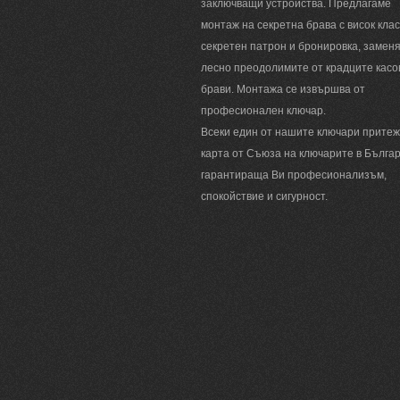
заключващи устройства. Предлагаме
монтаж на секретна брава с висок клас
секретен патрон и бронировка, замен
лесно преодолимите от крадците касо
брави. Монтажа се извършва от
професионален ключар.
Всеки един от нашите ключари прите
карта от Съюза на ключарите в Българ
гарантираща Ви професионализъм,
спокойствие и сигурност.