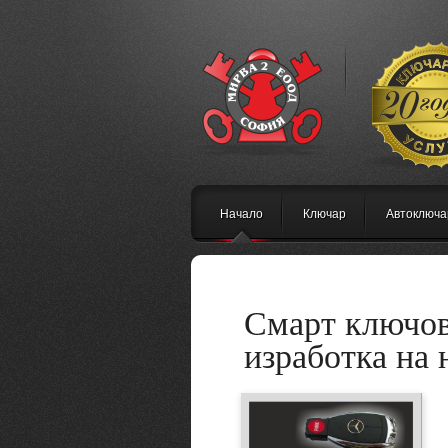
Начало
Ключар
Автоключа
Смарт ключов
изработка на 