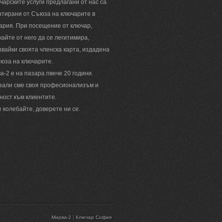
ючарските услуги предлагани от нас са
нтирани от Съюза на ключарите в
ария. При посещение от ключар,
кайте от него да се легитимира,
звайки своята членска карта, издадена
ъюза на ключарите.
а-2 е на пазара пвече 20 години.
зали сме своя професионализъм и
ност към клиентите.
е колебайте, доверете ни се.
|
Мирва-2
Ключар София