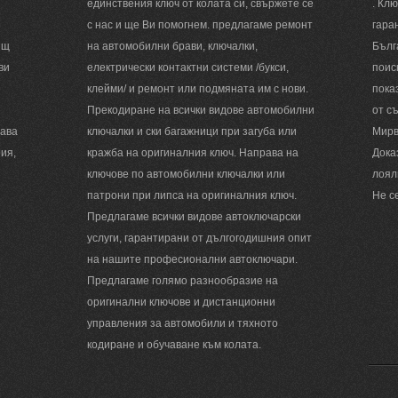
единствения ключ от колата си, свържете се
. Кл
с нас и ще Ви помогнем. предлагаме ремонт
гара
ящ
на автомобилни брави, ключалки,
Бълг
ви
електрически контактни системи /букси,
поис
клейми/ и ремонт или подмяната им с нови.
пока
Прекодиране на всички видове автомобилни
от с
жава
ключалки и ски багажници при загуба или
Мирв
ия,
кражба на оригиналния ключ. Направа на
Дока
ключове по автомобилни ключалки или
лоял
патрони при липса на оригиналния ключ.
Не с
Предлагаме всички видове автоключарски
услуги, гарантирани от дългогодишния опит
на нашите професионални автоключари.
Предлагаме голямо разнообразие на
оригинални ключове и дистанционни
управления за автомобили и тяхното
кодиране и обучаване към колата.