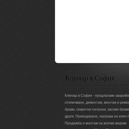
Ключар в София
Ключар в София - предлагаме аварий
отключване, демонтаж, монтаж и ремо
брави, секретни патрони, касови брави
други. Прекодиране, направа на ключ п
Продажба и монтаж на всички видове