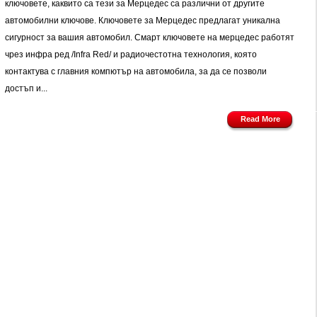
ключoвете, каквито са тези за Мерцедес са различни от другите
автомобилни ключове. Ключовете за Мерцедес предлагат уникална
сигурност за вашия автомобил. Смарт ключовете на мерцедес работят
чрез инфра ред /Infra Red/ и радиочестотна технология, която
контактува с главния компютър на автомобила, за да се позволи
достъп и...
Read More