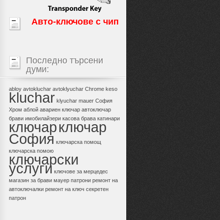
Авто-ключове с чип
Последно търсени
думи:
abloy
avtokluchar
avtoklyuchar
Chrome
keso
kluchar
klyuchar
mauer
София
Хром
аблой
авариен ключар
автоключар
брави
имобилайзери
касова брава
катинари
ключар
ключар
София
ключарска помощ
ключарска помою
ключарски
услуги
ключове за мерцедес
магазин за брави
мауер
патрони
ремонт на
автоключалки
ремонт на ключ
секретен
патрон