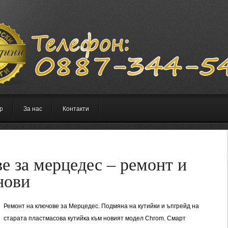
р
За нас
Контакти
е за мерцедес – ремонт и
нови
Ремонт на ключове за Мерцедес. Подмяна на кутийки и ъпгрейд на
старата пластмасова кутийка към новият модел Chrom. Смарт