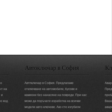
Автоключар в София
Кл
но
Автпключар в София. Предлагаме
Авар
нт на
отключване на автомобили, бусове и
Пред
 и
камиони без нанасяне на повреди. При нас
проб
о код.
може да поръчате изработка на всички
Ваша
модели авто ключове. Ако сте изгубили
авар