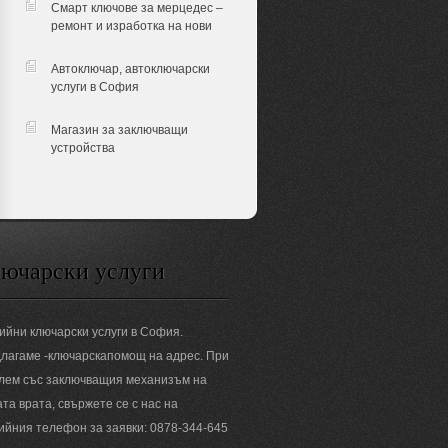
Смарт ключове за мерцедес –
ремонт и изработка на нови
Автоключар, автоключарски
услуги в София
Магазин за заключващи
устройства
ючарски услуги
ийни ключарски услуги в София.
лагаме -ключарскапомощ на адрес. При
лем със заключващия механизъм на
та врата, свържете се с нас на
ийния телефон за заявки: 0878-344-645