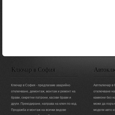
Ключар в София
Автокл
Ключар в София - предлагаме аварийно
Автпключар в
отключване, демонтаж, монтаж и ремонт на
отключване на
брави, секретни патрони, касови брави и
камиони без н
други. Прекодиране, направа на ключ по код.
може да поръч
Продажба и монтаж на всички видове
модели авто к