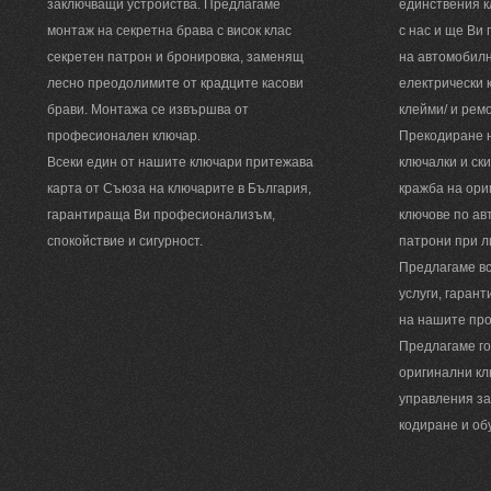
заключващи устройства. Предлагаме
единствения к
монтаж на секретна брава с висок клас
с нас и ще Ви
секретен патрон и бронировка, заменящ
на автомобилн
лесно преодолимите от крадците касови
електрически к
брави. Монтажа се извършва от
клейми/ и рем
професионален ключар.
Прекодиране н
Всеки един от нашите ключари притежава
ключалки и ск
карта от Съюза на ключарите в България,
кражба на ори
гарантираща Ви професионализъм,
ключове по ав
спокойствие и сигурност.
патрони при л
Предлагаме вс
услуги, гаран
на нашите пр
Предлагаме г
оригинални кл
управления за
кодиране и об