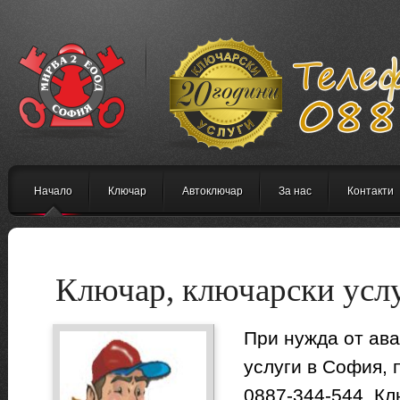
Начало
Ключар
Автоключар
За нас
Контакти
Ключар, ключарски усл
При нужда от ав
услуги в София, 
0887-344-544. Кл