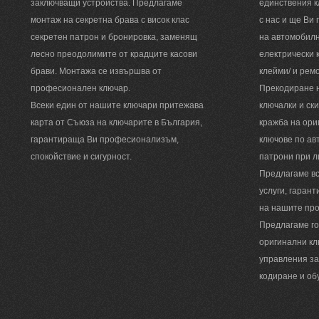
заключващи устройства. Предлагаме
единствения к
монтаж на секретна брава с висок клас
с нас и ще Ви
секретен патрон и бронировка, заменящ
на автомобилн
лесно преодолимите от крадците касови
електрически к
брави. Монтажа се извършва от
клейми/ и рем
професионален ключар.
Прекодиране н
Всеки един от нашите ключари притежава
ключалки и ск
карта от Съюза на ключарите в България,
кражба на ори
гарантираща Ви професионализъм,
ключове по ав
спокойствие и сигурност.
патрони при л
Предлагаме вс
услуги, гаран
на нашите пр
Предлагаме г
оригинални кл
управления за
кодиране и об