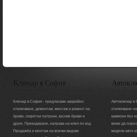
Ключар в София
Автокл
Ключар в София - предлагаме аварийно
Автпключар в
отключване, демонтаж, монтаж и ремонт на
отключване на
брави, секретни патрони, касови брави и
камиони без н
други. Прекодиране, направа на ключ по код.
може да поръч
Продажба и монтаж на всички видове
модели авто к